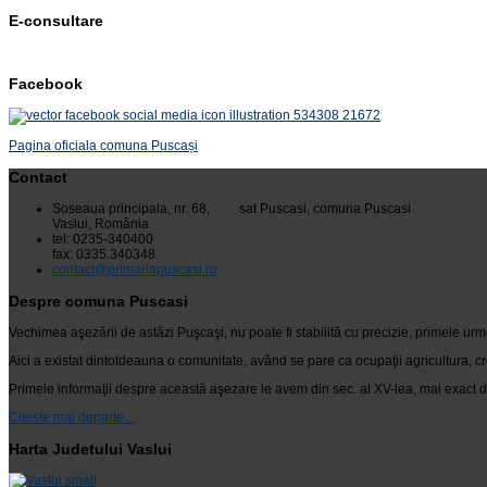
E-consultare
Facebook
Pagina oficiala comuna Puscași
Contact
Soseaua principala, nr. 68, sat Puscasi, comuna Puscasi
Vaslui, România
tel: 0235-340400
fax: 0335.340348
contact@primariapuscasi.ro
Despre comuna Puscasi
Vechimea aşezării de astăzi Puşcaşi, nu poate fi stabilită cu precizie, primele urm
Aici a existat dintotdeauna o comunitate, având se pare ca ocupaţii agricultura, cr
Primele informaţii despre această aşezare le avem din sec. al XV-lea, mai exact di
Citeste mai departe...
Harta Judetului Vaslui