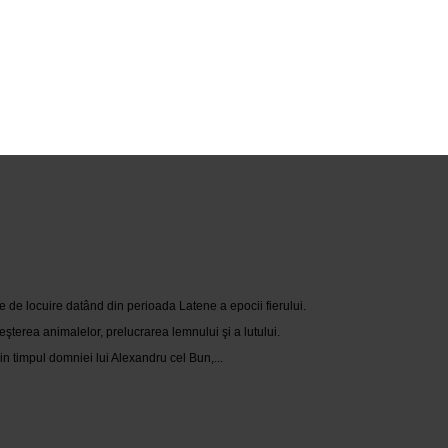
e de locuire datând din perioada Latene a epocii fierului.
eşterea animalelor, prelucrarea lemnului şi a lutului.
n timpul domniei lui Alexandru cel Bun,...