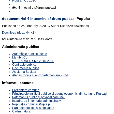
Hotarari CL 2020
/
Hcl 4 intocmire sf drum puscasi
document
Hcl 4 intocmire sf drum puscasi
Popular
Published on 25 February 2020
By
Super User
529 downloads
Download
(
docx,
44 KB
)
hcl 4 intocmire sf drum puscasi.docx
Administratia publica
Autorităţile publice locale
Membri CL
DECLARATIE SNA 2016-2020
Contracte publice
Documente publice
Asistenta Sociala
Alegeri locale si europarlamentare 2024
Informatii comuna
Prezentare comuna
Principalele instituţii publice şi agenţi economici din comuna Puşcaşi
Patrimoniul public şi privat al comunei
Încadrarea în teritoriul administrativ
Populaţia comunei Puşcaşi
Partidele politice şi sindicatele
Cadru natural