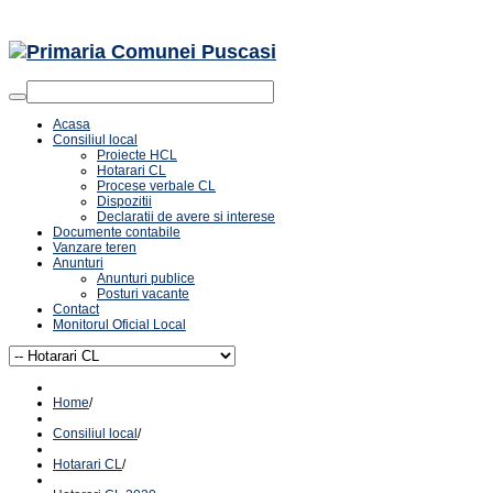
Acasa
Consiliul local
Proiecte HCL
Hotarari CL
Procese verbale CL
Dispozitii
Declaratii de avere si interese
Documente contabile
Vanzare teren
Anunturi
Anunturi publice
Posturi vacante
Contact
Monitorul Oficial Local
Home
/
Consiliul local
/
Hotarari CL
/