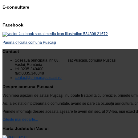
E-consultare
Facebook
Pagina oficiala comuna Puscași
Contact
Soseaua principala, nr. 68, sat Puscasi, comuna Puscasi
Vaslui, România
tel: 0235-340400
fax: 0335.340348
contact@primariapuscasi.ro
Despre comuna Puscasi
Vechimea aşezării de astăzi Puşcaşi, nu poate fi stabilită cu precizie, primele urm
Aici a existat dintotdeauna o comunitate, având se pare ca ocupaţii agricultura, cr
Primele informaţii despre această aşezare le avem din sec. al XV-lea, mai exact di
Citeste mai departe...
Harta Judetului Vaslui