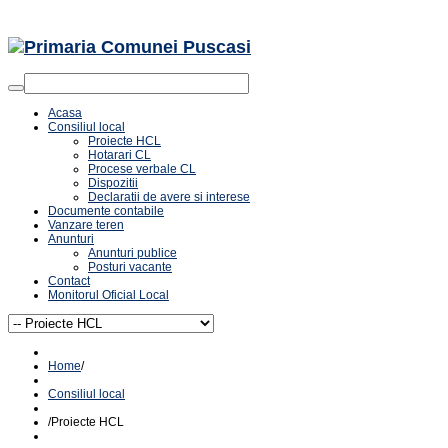
Acasa
Consiliul local
Proiecte HCL
Hotarari CL
Procese verbale CL
Dispozitii
Declaratii de avere si interese
Documente contabile
Vanzare teren
Anunturi
Anunturi publice
Posturi vacante
Contact
Monitorul Oficial Local
Home
/
Consiliul local
/
Proiecte HCL