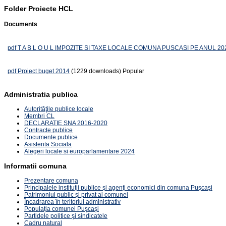
Folder
Proiecte HCL
Documents
pdf
T A B L O U L IMPOZITE SI TAXE LOCALE COMUNA PUSCASI PE ANUL 20
pdf
Proiect buget 2014
(1229 downloads)
Popular
Administratia publica
Autorităţile publice locale
Membri CL
DECLARATIE SNA 2016-2020
Contracte publice
Documente publice
Asistenta Sociala
Alegeri locale si europarlamentare 2024
Informatii comuna
Prezentare comuna
Principalele instituţii publice şi agenţi economici din comuna Puşcaşi
Patrimoniul public şi privat al comunei
Încadrarea în teritoriul administrativ
Populaţia comunei Puşcaşi
Partidele politice şi sindicatele
Cadru natural