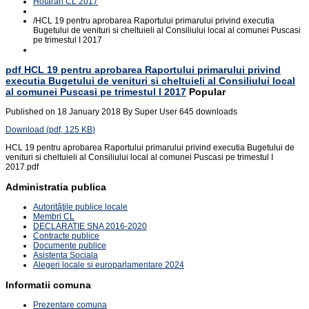
Hotarari CL 2017
/
HCL 19 pentru aprobarea Raportului primarului privind executia
Bugetului de venituri si cheltuieli al Consiliului local al comunei Puscasi
pe trimestul I 2017
pdf
HCL 19 pentru aprobarea Raportului primarului privind
executia Bugetului de venituri si cheltuieli al Consiliului local
al comunei Puscasi pe trimestul I 2017
Popular
Published on 18 January 2018
By
Super User
645 downloads
Download
(
pdf,
125 KB
)
HCL 19 pentru aprobarea Raportului primarului privind executia Bugetului de
venituri si cheltuieli al Consiliului local al comunei Puscasi pe trimestul I
2017.pdf
Administratia publica
Autorităţile publice locale
Membri CL
DECLARATIE SNA 2016-2020
Contracte publice
Documente publice
Asistenta Sociala
Alegeri locale si europarlamentare 2024
Informatii comuna
Prezentare comuna