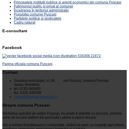
Principalele instituţii publice şi agenţi economici din comuna Puşcaşi
Patrimoniul public şi privat al comunei
Încadrarea în teritoriul administrativ
Populaţia comunei Puşcaşi
Partidele politice şi sindicatele
Cadru natural
E-consultare
Facebook
Pagina oficiala comuna Puscași
Contact
Soseaua principala, nr. 68, sat Puscasi, comuna Puscasi
Vaslui, România
tel: 0235-340400
fax: 0335.340348
contact@primariapuscasi.ro
Despre comuna Puscasi
Vechimea aşezării de astăzi Puşcaşi, nu poate fi stabilită cu precizie, primele
urme de locuire datând din perioada Latene a epocii fierului.
Aici a existat dintotdeauna o comunitate, având se pare ca ocupaţii agricultura,