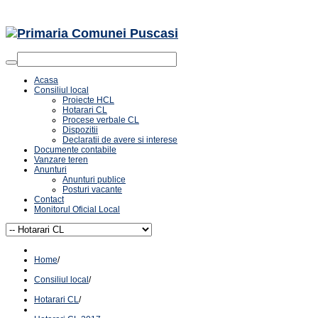
Acasa
Consiliul local
Proiecte HCL
Hotarari CL
Procese verbale CL
Dispozitii
Declaratii de avere si interese
Documente contabile
Vanzare teren
Anunturi
Anunturi publice
Posturi vacante
Contact
Monitorul Oficial Local
Home
/
Consiliul local
/
Hotarari CL
/