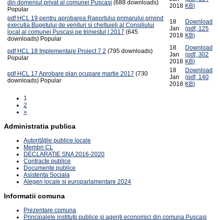
din domeniul privat al comunei Puşcaşi
(688 downloads)
2018
KB
)
Popular
pdf
HCL 19 pentru aprobarea Raportului primarului privind
18
Download
executia Bugetului de venituri si cheltuieli al Consiliului
Jan
(
pdf,
125
local al comunei Puscasi pe trimestul I 2017
(645
2018
KB
)
downloads)
Popular
18
Download
pdf
HCL 18 Implementare Proiect 7 2
(795 downloads)
Jan
(
pdf,
302
Popular
2018
KB
)
18
Download
pdf
HCL 17 Aprobare plan ocupare martie 2017
(730
Jan
(
pdf,
140
downloads)
Popular
2018
KB
)
1
2
»
Administratia publica
Autorităţile publice locale
Membri CL
DECLARATIE SNA 2016-2020
Contracte publice
Documente publice
Asistenta Sociala
Alegeri locale si europarlamentare 2024
Informatii comuna
Prezentare comuna
Principalele instituţii publice şi agenţi economici din comuna Puşcaşi