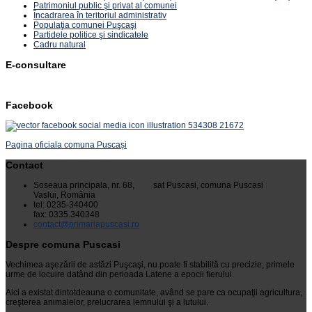
Patrimoniul public şi privat al comunei
Încadrarea în teritoriul administrativ
Populaţia comunei Puşcaşi
Partidele politice şi sindicatele
Cadru natural
E-consultare
Facebook
Pagina oficiala comuna Puscași
Contact
Soseaua principala, nr. 68, sat Puscasi, comuna Puscasi
Vaslui, România
tel: 0235-340400
fax: 0335.340348
contact@primariapuscasi.ro
Despre comuna Puscasi
Vechimea aşezării de astăzi Puşcaşi, nu poate fi stabilită cu precizie, primele
urme de locuire datând din perioada Latene a epocii fierului.
Aici a existat dintotdeauna o comunitate, având se pare ca ocupaţii agricultura,
creşterea animalelor, prelucrarea lemnului şi a lutului.