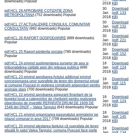
downloads)
Popular
2018
KB
)
30
Download
pdf
HCL 28 APROBARE COTIZATIE ZONA
Jan
(
pdf,
133
METROPOLITANA
(752 downloads)
Popular
2018
KB
)
30
Download
pdf
HCL 27 ACTUALIZARE CONSILIUL COMUNITAR
Jan
(
pdf,
132
CONSULTATIV
(992 downloads)
Popular
2018
KB
)
30
Download
pdf
HCL 26 RAPORT GOSPODARIRE
(889 downloads)
Jan
(
pdf,
221
Popular
2018
KB
)
30
Download
pdf
HCL 25 Raport asistenta sociala
(780 downloads)
Jan
(
pdf,
152
Popular
2018
KB
)
pdf
HCL 24 privind suplimentarea surselor de apa si
18
Download
imbunatatirea calitatii apei din reteaua publica
(690
Jan
(
pdf,
124
downloads)
Popular
2018
KB
)
pdf
HCL 23 privind aprobarea Actului aditional privind
18
Download
concesionarea unor suprafete de teren din domeniul privat
Jan
(
pdf,
115
al comunei Puscasi in vederea construirii adaposturi pentru
2018
KB
)
animale stani
(700 downloads)
Popular
pdf
HCL 22 privind aprobarea asigurarii finantarii de la
18
Download
bugetul local a categoriilor de cheltuieli pentru realizarea
Jan
(
pdf,
124
obiectivului de investitii REPARATII DRUM DE 1609 DE
2018
KB
)
1548 din DN2F – Valea Targului
(643 downloads)
Popular
18
Download
pdf
HCL 21 privind organizarea pasunatului animalelor pe
Jan
(
pdf,
145
islazul comunal in anul 2017
(709 downloads)
Popular
2018
KB
)
pdf
HCL 20 privind atestarea faptului că suprafaţa de teren
18
Download
situată în satul Valea Targului, comuna Puşcaşi face parte
Jan
(
pdf,
134