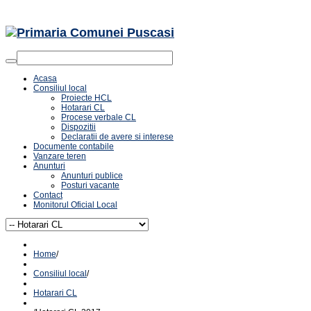
Acasa
Consiliul local
Proiecte HCL
Hotarari CL
Procese verbale CL
Dispozitii
Declaratii de avere si interese
Documente contabile
Vanzare teren
Anunturi
Anunturi publice
Posturi vacante
Contact
Monitorul Oficial Local
Home
/
Consiliul local
/
Hotarari CL