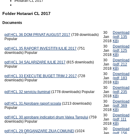
/
Hotarari CL 2017
Folder
Hotarari CL 2017
Documents
30
Download
pdf
HCL 36 DOM PRIVAT AUGUST 2017
(739 downloads)
Jan
(
pdf,
135
Popular
2018
KB
)
30
Download
pdf
HCL 35 RAPORT INVESTITII IULIE 2017
(751
Jan
(
pdf,
125
downloads)
Popular
2018
KB
)
30
Download
pdf
HCL 34 SALARIZARE IULIE 2017
(815 downloads)
Jan
(
pdf,
212
Popular
2018
KB
)
30
Download
pdf
HCL 33 EXECUTIE BUGET TRIM 2 2017
(728
Jan
(
pdf,
183
downloads)
Popular
2018
KB
)
30
Download
pdf
HCL 32 serviciu iluminat
(1778 downloads)
Popular
Jan
(
pdf,
235
2018
KB
)
30
Download
pdf
HCL 31 Aprobare raport scoala
(1213 downloads)
Jan
(
pdf,
369
Popular
2018
KB
)
30
Download
pdf
HCL 30 aprobare indicatori drum Valea Targului
(759
Jan
(
pdf,
111
downloads)
Popular
2018
KB
)
30
Download
pdf
HCL 29 ORGANIZARE ZIUA COMUNEI
(1024
Jan
(
pdf,
156