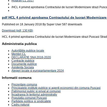
Hotarari CL 2017
/
HCL 4 privind aprobarea Contractului de lucrari Modernizare strazi Pusca
pdf
HCL 4 privind aprobarea Contractului de lucrari Modernizare 
Published on 18 January 2018
By
Super User
587 downloads
Download
(
pdf,
130 KB
)
HCL 4 privind aprobarea Contractului de lucrari Modernizare strazi Puscasi Strada
Administratia publica
Autorităţile publice locale
Membri CL
DECLARATIE SNA 2016-2020
Contracte publice
Documente publice
Asistenta Sociala
Alegeri locale si europarlamentare 2024
Informatii comuna
Prezentare comuna
Principalele instituţii publice şi agenţi economici din comuna Puşcaşi
Patrimoniul public şi privat al comunei
Încadrarea în teritoriul administrativ
Populaţia comunei Puşcaşi
Partidele politice şi sindicatele
Cadru natural