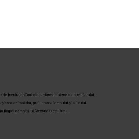
e de locuire datând din perioada Latene a epocii fierului.
eşterea animalelor, prelucrarea lemnului şi a lutului.
n timpul domniei lui Alexandru cel Bun,...