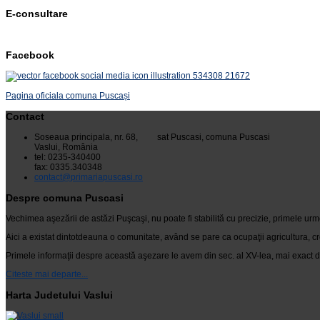
E-consultare
Facebook
Pagina oficiala comuna Puscași
Contact
Soseaua principala, nr. 68, sat Puscasi, comuna Puscasi
Vaslui, România
tel: 0235-340400
fax: 0335.340348
contact@primariapuscasi.ro
Despre comuna Puscasi
Vechimea aşezării de astăzi Puşcaşi, nu poate fi stabilită cu precizie, primele urm
Aici a existat dintotdeauna o comunitate, având se pare ca ocupaţii agricultura, cr
Primele informaţii despre această aşezare le avem din sec. al XV-lea, mai exact di
Citeste mai departe...
Harta Judetului Vaslui