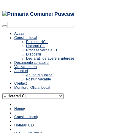
Acasa
Consiliul local
Proiecte HCL
Hotarari CL
Procese verbale CL
Dispozitii
Declaratii de avere si interese
Documente contabile
Vanzare teren
Anunturi
Anunturi publice
Posturi vacante
Contact
Monitorul Oficial Local
Home
/
Consiliul local
/
Hotarari CL
/