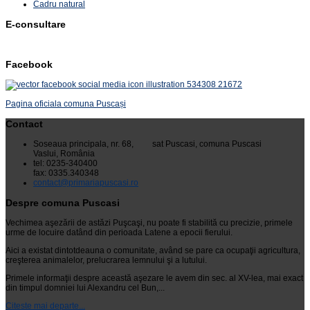
Cadru natural
E-consultare
Facebook
Pagina oficiala comuna Puscași
Contact
Soseaua principala, nr. 68, sat Puscasi, comuna Puscasi
Vaslui, România
tel: 0235-340400
fax: 0335.340348
contact@primariapuscasi.ro
Despre comuna Puscasi
Vechimea aşezării de astăzi Puşcaşi, nu poate fi stabilită cu precizie, primele
urme de locuire datând din perioada Latene a epocii fierului.
Aici a existat dintotdeauna o comunitate, având se pare ca ocupaţii agricultura,
creşterea animalelor, prelucrarea lemnului şi a lutului.
Primele informaţii despre această aşezare le avem din sec. al XV-lea, mai exact
din timpul domniei lui Alexandru cel Bun,...
Citeste mai departe...