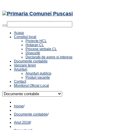
Acasa
Consiliul local
Proiecte HCL
Hotarari CL
Procese verbale CL
Dispozitii
Declaratii de avere si interese
Documente contabile
Vanzare teren
Anunturi
Anunturi publice
Posturi vacante
Contact
Monitorul Oficial Local
Home
/
Documente contabile
/
Anul 2018
/