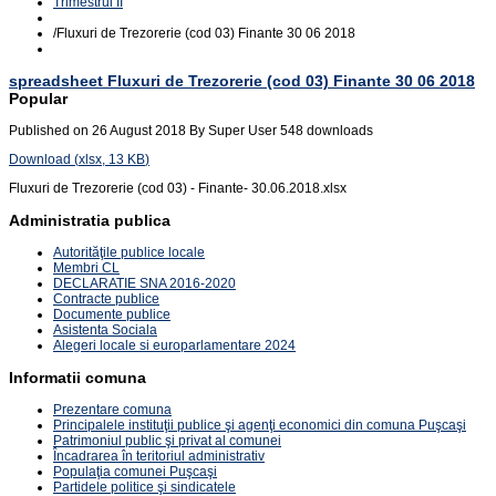
Trimestrul II
/
Fluxuri de Trezorerie (cod 03) Finante 30 06 2018
spreadsheet
Fluxuri de Trezorerie (cod 03) Finante 30 06 2018
Popular
Published on 26 August 2018
By
Super User
548 downloads
Download
(
xlsx,
13 KB
)
Fluxuri de Trezorerie (cod 03) - Finante- 30.06.2018.xlsx
Administratia publica
Autorităţile publice locale
Membri CL
DECLARATIE SNA 2016-2020
Contracte publice
Documente publice
Asistenta Sociala
Alegeri locale si europarlamentare 2024
Informatii comuna
Prezentare comuna
Principalele instituţii publice şi agenţi economici din comuna Puşcaşi
Patrimoniul public şi privat al comunei
Încadrarea în teritoriul administrativ
Populaţia comunei Puşcaşi
Partidele politice şi sindicatele