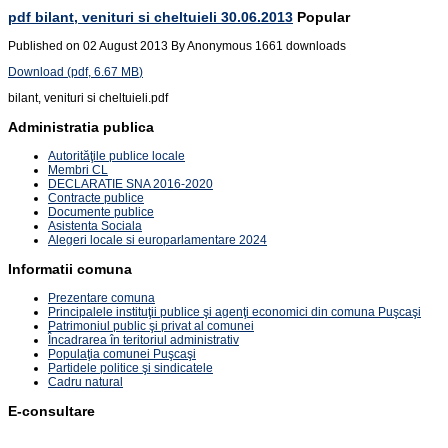
pdf
bilant, venituri si cheltuieli 30.06.2013
Popular
Published on 02 August 2013
By
Anonymous
1661 downloads
Download
(
pdf,
6.67 MB
)
bilant, venituri si cheltuieli.pdf
Administratia publica
Autorităţile publice locale
Membri CL
DECLARATIE SNA 2016-2020
Contracte publice
Documente publice
Asistenta Sociala
Alegeri locale si europarlamentare 2024
Informatii comuna
Prezentare comuna
Principalele instituţii publice şi agenţi economici din comuna Puşcaşi
Patrimoniul public şi privat al comunei
Încadrarea în teritoriul administrativ
Populaţia comunei Puşcaşi
Partidele politice şi sindicatele
Cadru natural
E-consultare