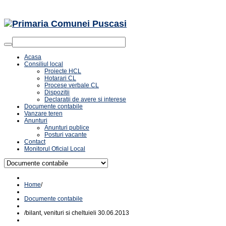
Acasa
Consiliul local
Proiecte HCL
Hotarari CL
Procese verbale CL
Dispozitii
Declaratii de avere si interese
Documente contabile
Vanzare teren
Anunturi
Anunturi publice
Posturi vacante
Contact
Monitorul Oficial Local
Home
/
Documente contabile
/
bilant, venituri si cheltuieli 30.06.2013