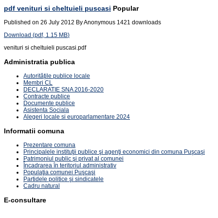
pdf
venituri si cheltuieli puscasi
Popular
Published on 26 July 2012
By
Anonymous
1421 downloads
Download
(
pdf,
1.15 MB
)
venituri si cheltuieli puscasi.pdf
Administratia publica
Autorităţile publice locale
Membri CL
DECLARATIE SNA 2016-2020
Contracte publice
Documente publice
Asistenta Sociala
Alegeri locale si europarlamentare 2024
Informatii comuna
Prezentare comuna
Principalele instituţii publice şi agenţi economici din comuna Puşcaşi
Patrimoniul public şi privat al comunei
Încadrarea în teritoriul administrativ
Populaţia comunei Puşcaşi
Partidele politice şi sindicatele
Cadru natural
E-consultare