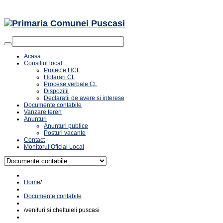
Acasa
Consiliul local
Proiecte HCL
Hotarari CL
Procese verbale CL
Dispozitii
Declaratii de avere si interese
Documente contabile
Vanzare teren
Anunturi
Anunturi publice
Posturi vacante
Contact
Monitorul Oficial Local
Home
/
Documente contabile
/
venituri si cheltuieli puscasi