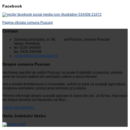
Facebook
Pagina oficiala comuna Puscași
Contact
Soseaua principala, nr. 68, sat Puscasi, comuna Puscasi
Vaslui, România
tel: 0235-340400
fax: 0335.340348
contact@primariapuscasi.ro
Despre comuna Puscasi
Vechimea aşezării de astăzi Puşcaşi, nu poate fi stabilită cu precizie, primele
urme de locuire datând din perioada Latene a epocii fierului.
Aici a existat dintotdeauna o comunitate, având se pare ca ocupaţii agricultura,
creşterea animalelor, prelucrarea lemnului şi a lutului.
Primele informaţii despre această aşezare le avem din sec. al XV-lea, mai exact
din timpul domniei lui Alexandru cel Bun,...
Citeste mai departe...
Harta Judetului Vaslui