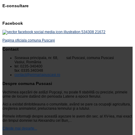
E-consultare
Facebook
Pagina oficiala comuna Puscași
Contact
Soseaua principala, nr. 68, sat Puscasi, comuna Puscasi
Vaslui, România
tel: 0235-340400
fax: 0335.340348
contact@primariapuscasi.ro
Despre comuna Puscasi
Vechimea aşezării de astăzi Puşcaşi, nu poate fi stabilită cu precizie, primele
urme de locuire datând din perioada Latene a epocii fierului.
Aici a existat dintotdeauna o comunitate, având se pare ca ocupaţii agricultura,
creşterea animalelor, prelucrarea lemnului şi a lutului.
Primele informaţii despre această aşezare le avem din sec. al XV-lea, mai exact
din timpul domniei lui Alexandru cel Bun,...
Citeste mai departe...