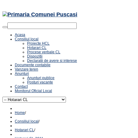
Acasa
Consiliul local
Proiecte HCL
Hotarari CL
Procese verbale CL
Dispozitii
Declaratii de avere si interese
Documente contabile
Vanzare teren
Anunturi
Anunturi publice
Posturi vacante
Contact
Monitorul Oficial Local
Home
/
Consiliul local
/
Hotarari CL
/