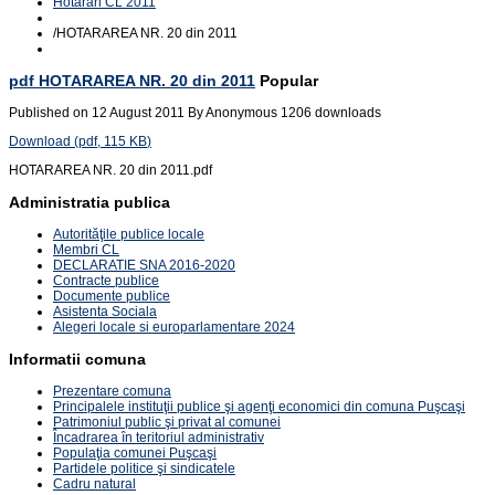
Hotarari CL 2011
/
HOTARAREA NR. 20 din 2011
pdf
HOTARAREA NR. 20 din 2011
Popular
Published on 12 August 2011
By
Anonymous
1206 downloads
Download
(
pdf,
115 KB
)
HOTARAREA NR. 20 din 2011.pdf
Administratia publica
Autorităţile publice locale
Membri CL
DECLARATIE SNA 2016-2020
Contracte publice
Documente publice
Asistenta Sociala
Alegeri locale si europarlamentare 2024
Informatii comuna
Prezentare comuna
Principalele instituţii publice şi agenţi economici din comuna Puşcaşi
Patrimoniul public şi privat al comunei
Încadrarea în teritoriul administrativ
Populaţia comunei Puşcaşi
Partidele politice şi sindicatele
Cadru natural